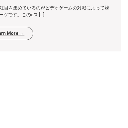
て注目を集めているのがビデオゲームの対戦によって競
ツです。このeス […]
arn More →